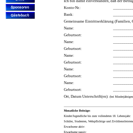
Ich bin damit einverstanden, daß der Bet
Konto-Nr.:
_________
Bank:
_________
Gemeinsame Eintrittserklärung (Familien, G
Name:
_________
Geburtsort:
_________
Name:
_________
Geburtsort:
_________
Name:
_________
Geburtsort:
_________
Name:
_________
Geburtsort:
_________
Name:
_________
Geburtsort:
_________
Ort, Datum Unterschrift(en):
(bei Minderjährigen
______________________________________________
Monatliche Beiträge:
Kinder/Jugendliche bis zum vollendeten 18. Lebensjahr:
Schüler, Studenten, Wehrpflichtige und Zivildienstleisten
Erwachsene aktiv:
Erwachsene passiv: